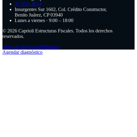
55 5011 8914
Insurgentes Sur 1602, Col. Crédito Constructor,
Benito Juárez, CP 03940
Lunes a viernes · 9:00 – 18:00
©
2026
Caprioli Estructuras Fiscales. Todos los derechos
reservados.
Aviso de privacidad
Términos
Agendar diagnóstico